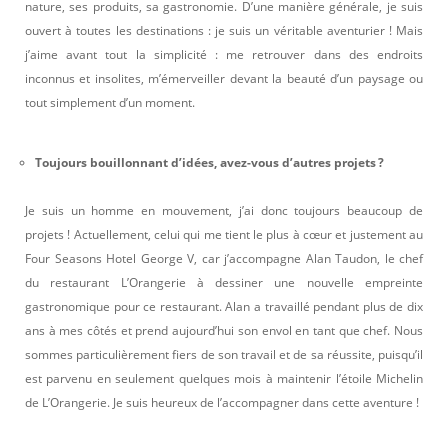
nature, ses produits, sa gastronomie. D’une manière générale, je suis
ouvert à toutes les destinations : je suis un véritable aventurier ! Mais
j’aime avant tout la simplicité : me retrouver dans des endroits
inconnus et insolites, m’émerveiller devant la beauté d’un paysage ou
tout simplement d’un moment.
Toujours bouillonnant d’idées, avez-vous d’autres projets ?
Je suis un homme en mouvement, j’ai donc toujours beaucoup de
projets ! Actuellement, celui qui me tient le plus à cœur et justement au
Four Seasons Hotel George V, car j’accompagne Alan Taudon, le chef
du restaurant L’Orangerie à dessiner une nouvelle empreinte
gastronomique pour ce restaurant. Alan a travaillé pendant plus de dix
ans à mes côtés et prend aujourd’hui son envol en tant que chef. Nous
sommes particulièrement fiers de son travail et de sa réussite, puisqu’il
est parvenu en seulement quelques mois à maintenir l’étoile Michelin
de L’Orangerie. Je suis heureux de l’accompagner dans cette aventure !