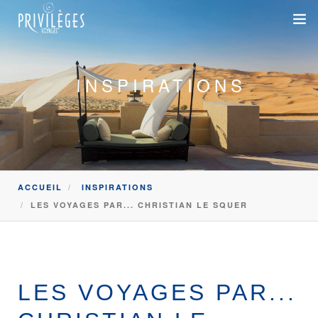
DESTINATIONS
INSPIRATIONS
CROISIÈRES
INSPIRATIONS
DEVIS 100% SUR-MESURE
ACCUEIL
INSPIRATIONS
+33 1 47 20 36 59
LES VOYAGES PAR... CHRISTIAN LE SQUER
SAVOIR-FAIRE
SUR-MESURE
LES VOYAGES PAR...
DÉPLACEMENTS PROFESSIONNELS