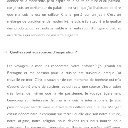
donner de la modernité. Je m’inspire de la haute couture et du parfum,
car je suis un parfumeur du palais. Il est vrai que j’ai l’habitude de dire
que ma cuisine est un tailleur Chanel porté sur un jean. C’est un
mélange de tradition et de modernité. Je suis très attaché à la qualité
des produits, qui est indispensable à la réalisation d’un grand plat, et
aux détails qui rendent une assiette élégante.
Quelles sont vos sources d’inspiration ?
Les voyages, la mer, les rencontres, votre enfance ? J’ai grandi en
Bretagne et ma passion pour la cuisine est survenue lorsque j’ai
travaillé en mer. C’est le souvenir de ces moments de bonheur qui m’a
d’abord donné envie de cuisiner, et qui reste une source d’inspiration
très forte, de même que la vie parisienne. Je voyage également
beaucoup et m’intéresse de près à la cuisine internationale. Je suis
passionné par l’art de vivre au travers des différentes cultures. Manger
est un dénominateur commun sur terre : quelle que soit notre culture,
notre origine, notre religion, nous devons tous nous nourrir pour
subsister. En revanche l’approche du Repas est parfois différente,