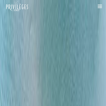
DESTINATIONS
CROISIÈRES
INSPIRATIONS
DEVIS 100% SUR-MESURE
+33 1 47 20 36 59
SAVOIR-FAIRE
SUR-MESURE
DÉPLACEMENTS PROFESSIONNELS