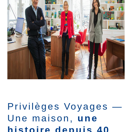
MICE
TOUR OPERATING
Privilèges Voyages —
Une maison,
une
histoire depuis 40