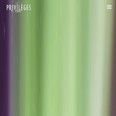
DESTINATIONS
CROISIÈRES
INSPIRATIONS
DEVIS 100% SUR-MESURE
+33 1 47 20 36 59
SAVOIR-FAIRE
SUR-MESURE
DÉPLACEMENTS PROFESSIONNELS