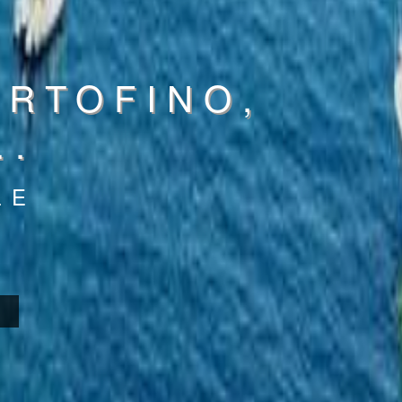
ORTOFINO,
..
LE