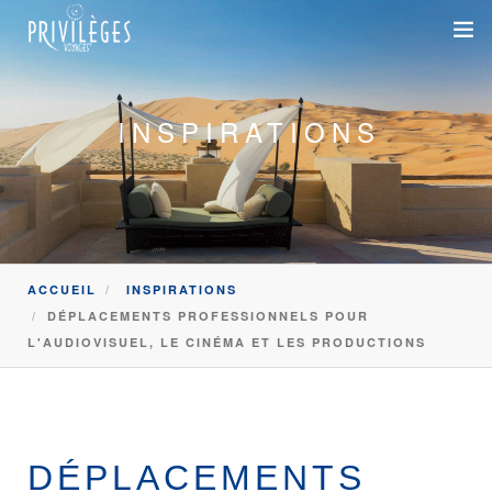
DESTINATIONS
INSPIRATIONS
CROISIÈRES
INSPIRATIONS
DEVIS 100% SUR-MESURE
ACCUEIL
INSPIRATIONS
+33 1 47 20 36 59
DÉPLACEMENTS PROFESSIONNELS POUR
L'AUDIOVISUEL, LE CINÉMA ET LES PRODUCTIONS
SAVOIR-FAIRE
SUR-MESURE
DÉPLACEMENTS PROFESSIONNELS
DÉPLACEMENTS