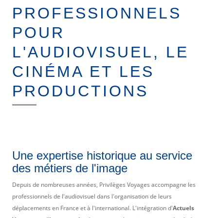
MICE
PROFESSIONNELS
TOUR OPERATING
POUR
L'AUDIOVISUEL, LE
CINÉMA ET LES
PRODUCTIONS
Une expertise historique au service
des métiers de l'image
Depuis de nombreuses années, Privilèges Voyages accompagne les
professionnels de l'audiovisuel dans l'organisation de leurs
déplacements en France et à l'international. L'intégration d'
Actuels