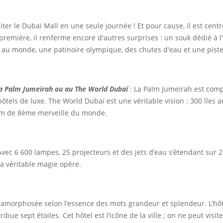
isiter le Dubaï Mall en une seule journée ! Et pour cause, il est c
première, il renferme encore d'autres surprises : un souk dédié à l
au monde, une patinoire olympique, des chutes d'eau et une piste 
de la Palm Jumeirah ou au The World Dubaï
: La Palm Jumeirah est comp
hôtels de luxe. The World Dubaï est une véritable vision : 300 îles 
nom de 8ème merveille du monde.
Avec 6 600 lampes, 25 projecteurs et des jets d’eau s’étendant sur
la véritable magie opère.
amorphosée selon l’essence des mots grandeur et splendeur. L’hôtel 
ribue sept étoiles. Cet hôtel est l’icône de la ville ; on ne peut vi