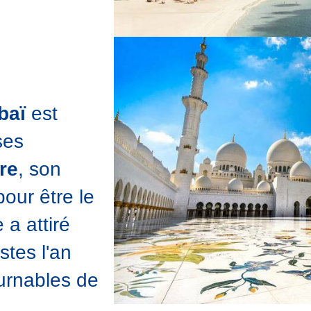
baï
est
ses
re
, son
pour être le
e a attiré
stes l'an
ournables de