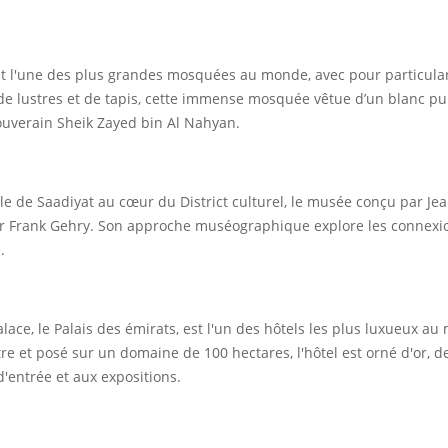
st l'une des plus grandes mosquées au monde, avec pour particula
e lustres et de tapis, cette immense mosquée vêtue d’un blanc pur
souverain Sheik Zayed bin Al Nahyan.
’île de Saadiyat au cœur du District culturel, le musée conçu par J
Frank Gehry. Son approche muséographique explore les connexions
.
alace, le Palais des émirats, est l'un des hôtels les plus luxueux au
e et posé sur un domaine de 100 hectares, l'hôtel est orné d'or, de 
'entrée et aux expositions.