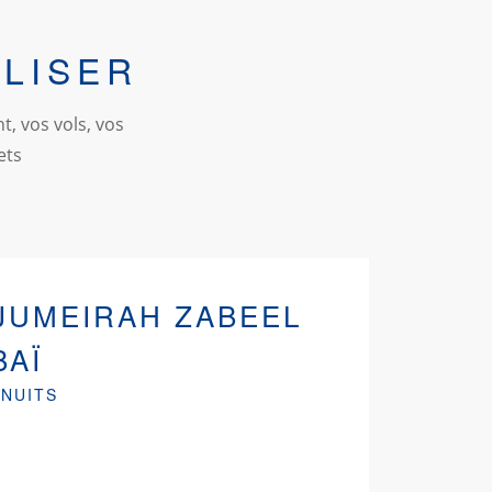
LISER
t, vos vols, vos
ets
JUMEIRAH ZABEEL
BAÏ
 NUITS