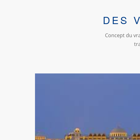
DES 
Concept du vrai
tr