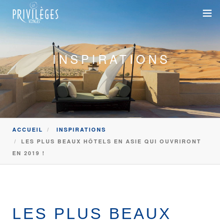
DESTINATIONS
INSPIRATIONS
CROISIÈRES
INSPIRATIONS
DEVIS 100% SUR-MESURE
ACCUEIL
INSPIRATIONS
+33 1 47 20 36 59
LES PLUS BEAUX HÔTELS EN ASIE QUI OUVRIRONT
EN 2019 !
SAVOIR-FAIRE
SUR-MESURE
DÉPLACEMENTS PROFESSIONNELS
LES PLUS BEAUX