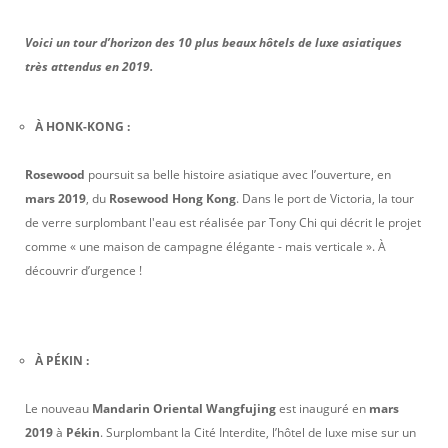
Voici un tour d’horizon des 10 plus beaux hôtels de luxe asiatiques
très attendus en 2019.
À HONK-KONG :
Rosewood
poursuit sa belle histoire asiatique avec l’ouverture, en
mars 2019
, du
Rosewood Hong Kong
. Dans le port de Victoria, la tour
de verre surplombant l'eau est réalisée par Tony Chi qui décrit le projet
comme « une maison de campagne élégante - mais verticale ». À
découvrir d’urgence !
À PÉKIN :
Le nouveau
Mandarin Oriental Wangfujing
est inauguré en
mars
2019
à
Pékin
. Surplombant la Cité Interdite, l’hôtel de luxe mise sur un