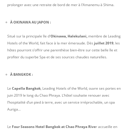
prolonger avec une retraite de bord de mer à l’Amanemu à Shima.
À OKINAWA AU JAPON :
Situé sur la principale île d'
Okinawa, Halekulani,
membre de Leading
Hotels of the World, fait face à la mer émeraude. Dès
juillet 2019
, les
hôtes pourront s’offrir une parenthèse bien-être sur cette belle île et
profiter du superbe Spa et de ses sources chaudes naturelles.
À BANGKOK :
Le
Capella Bangkok
, Leading Hotels of the World, ouvre ses portes en
juin 2019 le long du Chao Phraya. L’hôtel souhaite renouer avec
l’hospitalité d’un pied à terre, avec un service irréprochable, un spa
Auriga…
Le
Four Seasons Hotel Bangkok at Chao Phraya Rive
r accueille en