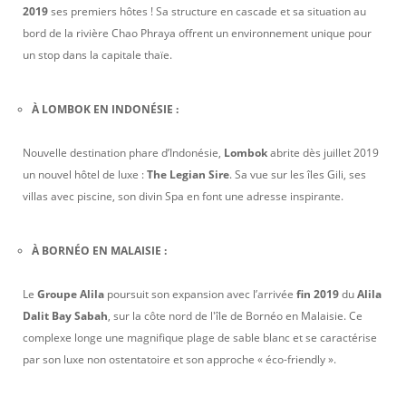
2019
ses premiers hôtes ! Sa structure en cascade et sa situation au
bord de la rivière Chao Phraya offrent un environnement unique pour
un stop dans la capitale thaïe.
À LOMBOK EN INDONÉSIE :
Nouvelle destination phare d’Indonésie,
Lombok
abrite dès juillet 2019
un nouvel hôtel de luxe :
The Legian Sire
. Sa vue sur les îles Gili, ses
villas avec piscine, son divin Spa en font une adresse inspirante.
À BORNÉO EN MALAISIE :
Le
Groupe Alila
poursuit son expansion avec l’arrivée
fin 2019
du
Alila
Dalit Bay Sabah
, sur la côte nord de l'île de Bornéo en Malaisie. Ce
complexe longe une magnifique plage de sable blanc et se caractérise
par son luxe non ostentatoire et son approche « éco-friendly ».