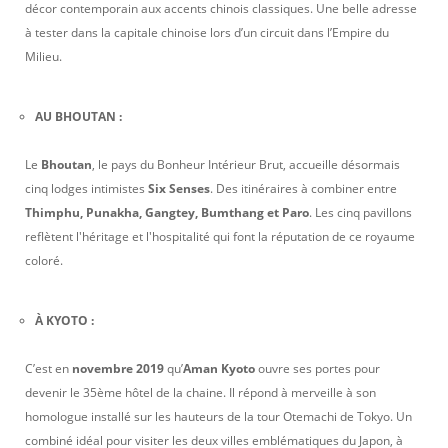
décor contemporain aux accents chinois classiques. Une belle adresse
à tester dans la capitale chinoise lors d’un circuit dans l’Empire du
Milieu.
AU BHOUTAN :
Le
Bhoutan
, le pays du Bonheur Intérieur Brut, accueille désormais
cinq lodges intimistes
Six Senses
. Des itinéraires à combiner entre
Thimphu, Punakha, Gangtey, Bumthang et Paro
. Les cinq pavillons
reflètent l'héritage et l'hospitalité qui font la réputation de ce royaume
coloré.
À KYOTO :
C’est en
novembre 2019
qu’
Aman Kyoto
ouvre ses portes pour
devenir le 35ème hôtel de la chaine. Il répond à merveille à son
homologue installé sur les hauteurs de la tour Otemachi de Tokyo. Un
combiné idéal pour visiter les deux villes emblématiques du Japon, à