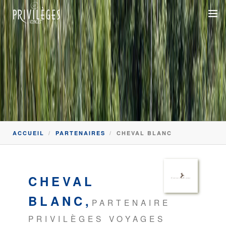
DESTINATIONS
CROISIÈRES
INSPIRATIONS
DEVIS 100% SUR-MESURE
ACCUEIL
PARTENAIRES
CHEVAL BLANC
+33 1 47 20 36 59
SAVOIR-FAIRE
CHEVAL
SUR-MESURE
BLANC,
PARTENAIRE
DÉPLACEMENTS PROFESSIONNELS
PRIVILÈGES VOYAGES