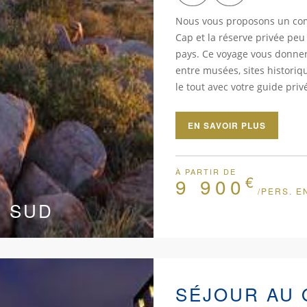
Nous vous proposons un com
Cap et la réserve privée pe
pays. Ce voyage vous donnera
entre musées, sites historiqu
le tout avec votre guide privé
EN SAVOIR PLUS
À PARTIR DE
€
9 900
/PERS. E
U SUD
SÉJOUR AU 