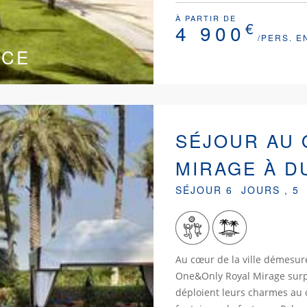
À PARTIR DE
€
4 900
/PERS. E
ICE
SÉJOUR AU 
MIRAGE À D
SÉJOUR 6 JOURS , 5
Au cœur de la ville démesu
One&Only Royal Mirage surp
déploient leurs charmes au 