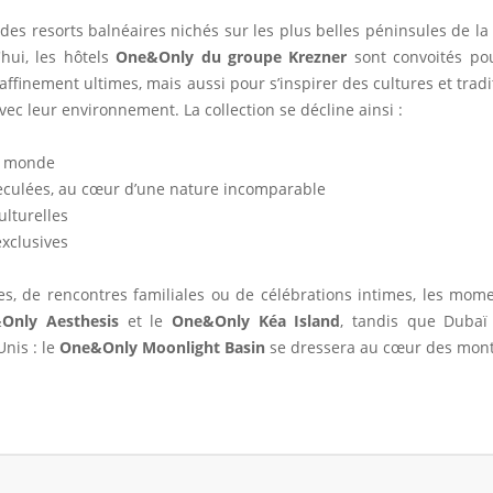
des resorts balnéaires nichés sur les plus belles péninsules de la
hui, les hôtels
One&Only du groupe Krezner
sont convoités
po
raffinement ultimes, mais aussi pour s’inspirer des cultures et tradi
c leur environnement. La collection se décline ainsi :
du monde
 reculées, au cœur d’une nature incomparable
ulturelles
exclusives
ures, de rencontres familiales ou de célébrations intimes, les 
Only Aesthesis
et le
One&Only Kéa Island
, tandis que Dubaï 
Unis : le
One&Only Moonlight Basin
se dressera au cœur des mon