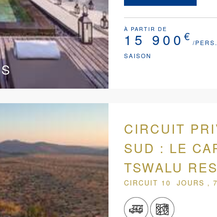
À PARTIR DE
€
15 900
/PERS
SAISON
ES
CIRCUIT PR
SUD : LE CA
TSWALU RE
CIRCUIT 10 JOURS , 