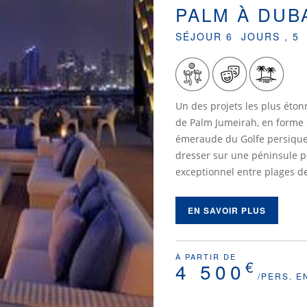
PALM À DUB
SÉJOUR 6 JOURS , 5
Un des projets les plus étonn
de Palm Jumeirah, en forme 
émeraude du Golfe persique
dresser sur une péninsule pri
exceptionnel entre plages de
EN SAVOIR PLUS
À PARTIR DE
€
4 500
/PERS. E