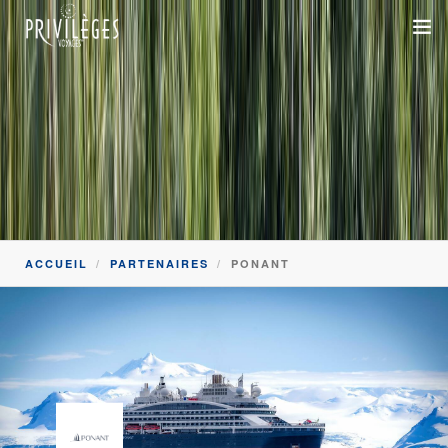
DESTINATIONS
CROISIÈRES
INSPIRATIONS
DEVIS 100% SUR-MESURE
ACCUEIL
PARTENAIRES
PONANT
+33 1 47 20 36 59
SAVOIR-FAIRE
SUR-MESURE
DÉPLACEMENTS PROFESSIONNELS