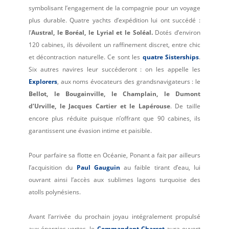
symbolisant l’engagement de la compagnie pour un voyage
plus durable. Quatre yachts d’expédition lui ont succédé :
l’
Austral, le Boréal, le Lyrial et le Soléal.
Dotés d’environ
120 cabines, ils dévoilent un raffinement discret, entre chic
et décontraction naturelle. Ce sont les
quatre Sisterships
.
Six autres navires leur succéderont : on les appelle les
Explorers
, aux noms évocateurs des grandsnavigateurs : le
Bellot, le Bougainville, le Champlain, le Dumont
d’Urville, le Jacques Cartier et le Lapérouse
. De taille
encore plus réduite puisque n’offrant que 90 cabines, ils
garantissent une évasion intime et paisible.
Pour parfaire sa flotte en Océanie, Ponant a fait par ailleurs
l’acquisition du
Paul Gauguin
au faible tirant d’eau, lui
ouvrant ainsi l’accès aux sublimes lagons turquoise des
atolls polynésiens.
Avant l’arrivée du prochain joyau intégralement propulsé
aux énergies vertes, le
Commandant Charcot
aura ouvert