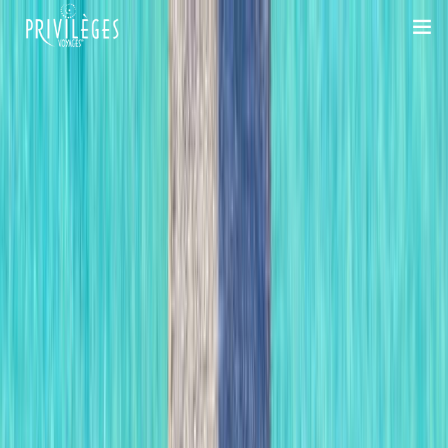
DESTINATIONS
CROISIÈRES
INSPIRATIONS
DEVIS 100% SUR-MESURE
+33 1 47 20 36 59
SAVOIR-FAIRE
SUR-MESURE
DÉPLACEMENTS PROFESSIONNELS