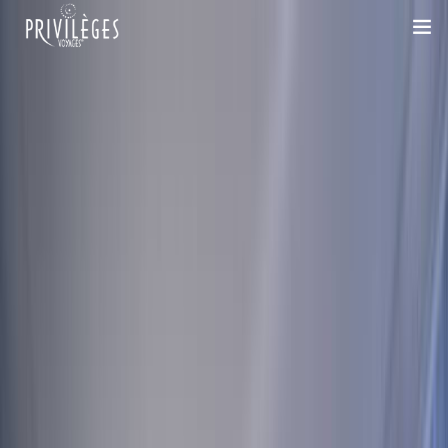
DESTINATIONS
CROISIÈRES
INSPIRATIONS
DEVIS 100% SUR-MESURE
+33 1 47 20 36 59
SAVOIR-FAIRE
SUR-MESURE
DÉPLACEMENTS PROFESSIONNELS