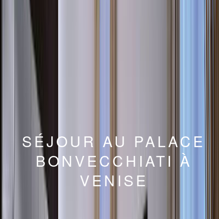
SÉJOUR AU PALACE
BONVECCHIATI À
VENISE