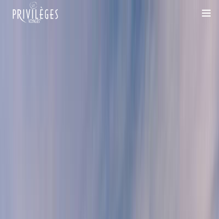
DESTINATIONS
CROISIÈRES
INSPIRATIONS
DEVIS 100% SUR-MESURE
+33 1 47 20 36 59
SAVOIR-FAIRE
SUR-MESURE
DÉPLACEMENTS PROFESSIONNELS