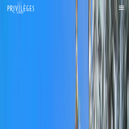
DESTINATIONS
CROISIÈRES
INSPIRATIONS
DEVIS 100% SUR-MESURE
+33 1 47 20 36 59
SAVOIR-FAIRE
SUR-MESURE
DÉPLACEMENTS PROFESSIONNELS