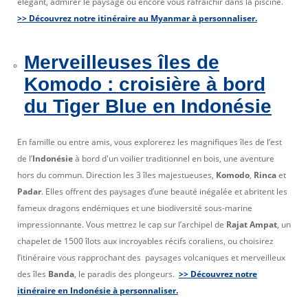
élégant, admirer le paysage ou encore vous rafraichir dans la piscine.
>> Découvrez notre itinéraire au Myanmar à personnaliser.
Merveilleuses îles de
Komodo : croisière à bord
du Tiger Blue en Indonésie
En famille ou entre amis, vous explorerez les magnifiques îles de l’est
de l’
Indonésie
à bord d'un voilier traditionnel en bois, une aventure
hors du commun. Direction les 3 îles majestueuses,
Komodo
,
Rinca
et
Padar
. Elles offrent des paysages d’une beauté inégalée et abritent les
fameux dragons endémiques et une biodiversité sous-marine
impressionnante. Vous mettrez le cap sur l’archipel de
Rajat Ampat
, un
chapelet de 1500 îlots aux incroyables récifs coraliens, ou choisirez
l’itinéraire vous rapprochant des paysages volcaniques et merveilleux
des îles
Banda
, le paradis des plongeurs.
>> Découvrez notre
itinéraire en Indonésie à personnaliser.