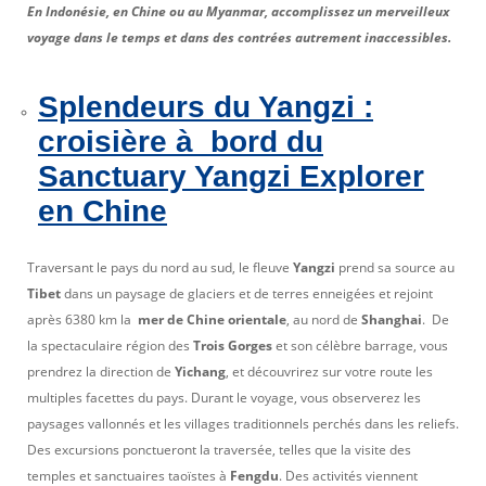
En Indonésie, en Chine ou au Myanmar, accomplissez un merveilleux
voyage dans le temps et dans des contrées autrement inaccessibles.
Splendeurs du Yangzi :
croisière à bord du
Sanctuary Yangzi Explorer
en Chine
Traversant le pays du nord au sud, le fleuve
Yangzi
prend sa source au
Tibet
dans un paysage de glaciers et de terres enneigées et rejoint
après 6380 km la
mer de Chine orientale
, au nord de
Shanghai
. De
la spectaculaire région des
Trois Gorges
et son célèbre barrage, vous
prendrez la direction de
Yichang
, et découvrirez sur votre route les
multiples facettes du pays. Durant le voyage, vous observerez les
paysages vallonnés et les villages traditionnels perchés dans les reliefs.
Des excursions ponctueront la traversée, telles que la visite des
temples et sanctuaires taoïstes à
Fengdu
. Des activités viennent