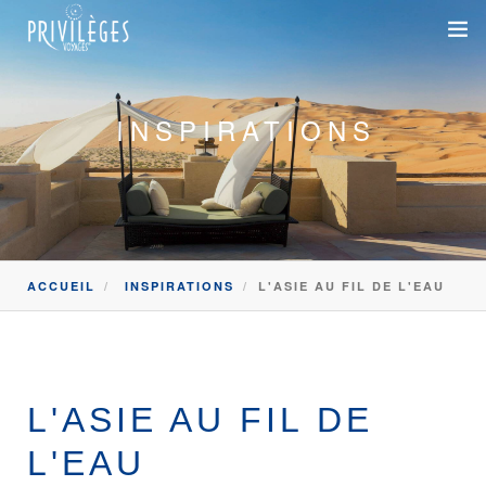
DESTINATIONS
INSPIRATIONS
CROISIÈRES
INSPIRATIONS
DEVIS 100% SUR-MESURE
ACCUEIL
INSPIRATIONS
L'ASIE AU FIL DE L'EAU
+33 1 47 20 36 59
SAVOIR-FAIRE
L'ASIE AU FIL DE
SUR-MESURE
DÉPLACEMENTS PROFESSIONNELS
L'EAU