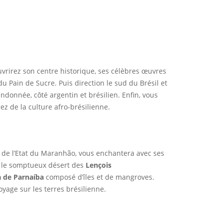
vrirez son centre historique, ses célèbres œuvres
u Pain de Sucre. Puis direction le sud du Brésil et
onnée, côté argentin et brésilien. Enfin, vous
ez de la culture afro-brésilienne.
e de l’Etat du Maranhão, vous enchantera avec ses
au le somptueux désert des
Lençois
a de Parnaíba
composé d’îles et de mangroves.
yage sur les terres brésilienne.