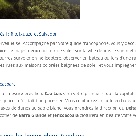
ésil : Rio, Iguazu et Salvador
merveilleuse. Accompagné par votre guide francophone, vous y décou
rer le majestueux coucher de soleil sur la ville depuis le sommet d
urrez survoler en hélicoptère, observer en bateau ou lors d’une rand
 ses rues aux maisons colorées baignées de soleil et vous imprégner
coacoara
 sur-mesure brésilien.
São Luis
sera votre premier stop ; la capital
ies places où il fait bon paresser. Vous rejoindrez ensuite en bate
sages de dunes au sable blanc. Vous prendrez la direction du
Delt
 côtier de
Barra Grande
et
Jericoacoara
clôturera en beauté votre vo