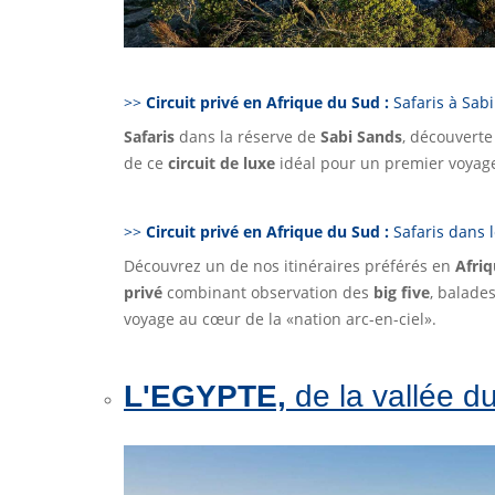
>>
Circuit privé en Afrique du Sud :
Safaris à Sab
Safaris
dans la réserve de
Sabi Sands
, découverte
de ce
circuit de luxe
idéal pour un premier voya
>>
Circuit privé en Afrique du Sud :
Safaris dans 
Découvrez un de nos itinéraires préférés en
Afri
privé
combinant observation des
big five
, balade
voyage au cœur de la «nation arc-en-ciel».
L'EGYPTE,
de la vallée d