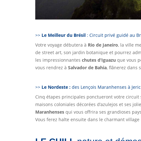
>>
Le Meilleur du Brésil
: Circuit privé guidé au Br
Votre voyage débutera à
Rio de Janeiro
, la ville 
de street art, son jardin botanique et pourrez admi
les impressionnantes
chutes d’Iguazu
que vous po
vous rendrez à
Salvador de Bahia
, flânerez dans
>>
Le Nordeste :
des Lençois Maranhenses à Jeri
Cinq étapes principales ponctueront votre circuit
maisons coloniales décorées d’azulejos et ses jol
Maranhenses
qui vous offrira ses grandioses pay
Vous ferez halte ensuite dans le charmant village