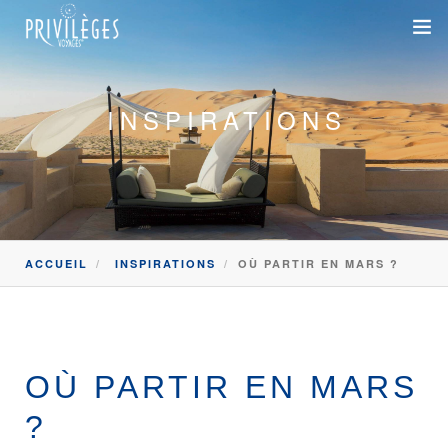
DESTINATIONS
INSPIRATIONS
CROISIÈRES
INSPIRATIONS
DEVIS 100% SUR-MESURE
ACCUEIL
INSPIRATIONS
OÙ PARTIR EN MARS ?
+33 1 47 20 36 59
SAVOIR-FAIRE
OÙ PARTIR EN MARS
SUR-MESURE
DÉPLACEMENTS PROFESSIONNELS
?